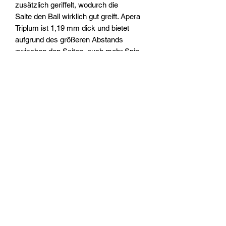
zusätzlich geriffelt, wodurch die
Saite den Ball wirklich gut greift. Apera
Triplum ist 1,19 mm dick und bietet
aufgrund des größeren Abstands
zwischen den Saiten auch mehr Spin.
Wer heute mit viel Spin spielt und eine
dazu passende Saite möchte, ist mit
der Apera Triplum gut beraten.
Farbe: neongelb. grün, weiss
Länge: 12m
Durchmesser: 1.19mm
GRAPPLESNAKE STRINGS
EUROPE